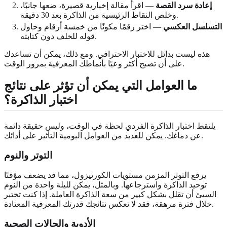
إعادة سرد القصة
— اقرأ مقالة إخبارية قصيرة، ضعها جانبًا،
وخلص النقاط الرئيسية من الذاكرة بعد 30 دقيقة.
التسلسل العكسي
— اختر رقمًا مكونًا من خمسة أرقام وحاول
قوله للخلف دون كتابته.
هذه ليست بدائل للاختبار الاحترافي. ومع ذلك، يمكن أن تساعدك
على أن تصبح أكثر وعيًا بأنماطك المعرفية بمرور الوقت.
ما العوامل التي يمكن أن تؤثر على نتائج
اختبار الذاكرة؟
يلتقط اختبار الذاكرة الفردي لحظة في الوقت، وليس حقيقة دائمة
عن دماغك. يمكن للعديد من العوامل اليومية التأثير على أدائك.
التوتر والنوم
يرفع التوتر المزمن مستويات الكورتيزول، مما قد يضعف مؤقتًا
توحيد الذاكرة واسترجاعها. وبالمثل، يمكن لليلة واحدة من النوم
السيئ أن تقلل بشكل كبير من سعة الذاكرة العاملة. إذا كنت تختبر
خلال فترة مرهقة، فقد لا تعكس نتائجك قدرتك المعرفية المعتادة.
الأدوية والحالات الصحية