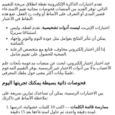
تقدم اختبارات الذاكرة الإلكترونية نقطة انطلاق مريحة للتقييم
الذاتي. توفر العديد من المنصات فحوصات مجانية تقيم الاستدعاء
قصير المدى أو التعرف على الأنماط أو وقت رد الفعل. ضع هذه
النقاط في الاعتبار:
اختبارات الإنترنت
ليست أدوات تشخيصية
. تقدم لقطة، وليس
استنتاجًا سريريًا.
يمكن أن تتأثر النتائج بعوامل مثل جودة النوم والتوتر وإجهاد
الشاشة.
إذا أثار اختبار إلكتروني مخاوف، فتابع مع متخصص الرعاية
الصحية للحصول على تقييم شامل.
عند اختيار اختبار إلكتروني، ابحث عن منصات مدعومة بأبحاث علم
الأعصاب بدلًا من أدوات الاختبار غير الرسمية. يوفر التقييم المدعوم
علميًا بيانات أكثر معنى حول ملفك المعرفي.
فحوصات ذاتية بسيطة يمكنك تجربتها اليوم
بين الاختبارات الرسمية، يمكن أن تساعدك تمارين سريعة على
ملاحظة الأنماط في ذاكرتك:
ممارسة قائمة الكلمات
— اكتب 10 كلمات عشوائية، ادرسها
لمدة دقيقة واحدة، ثم حاول استدعاءها بعد 15 دقيقة.