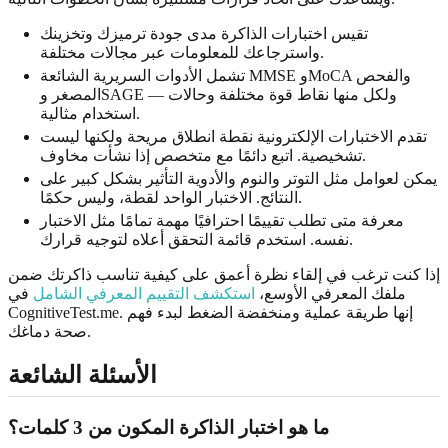
تقيس اختبارات الذاكرة مدى جودة ترميزك وتخزينك
واسترجاعك للمعلومات عبر مجالات مختلفة.
تشمل الأدوات السريرية الشائعة MMSE وMoCA والفحص
المصغر وSAGE — ولكل منها نقاط قوة مختلفة وحالات
استخدام مثالية.
تقدم الاختبارات الإلكترونية نقطة انطلاق مريحة ولكنها ليست
تشخيصية. اتبع دائمًا مع متخصص إذا نشأت مخاوف.
يمكن لعوامل مثل التوتر والنوم والأدوية التأثير بشكل كبير على
النتائج. الاختبار الواحد لقطة، وليس حكمًا.
معرفة متى تطلب تقييمًا احترافيًا مهمة تمامًا مثل الاختبار
نفسه. استخدم قائمة التحقق أعلاه لتوجيه قرارك.
إذا كنت ترغب في إلقاء نظرة أعمق على كيفية تناسب ذاكرتك ضمن
ملفك المعرفي الأوسع،
استكشف التقييم المعرفي الشامل
في
CognitiveTest.me. إنها طريقة عملية ومنخفضة الضغط لبدء فهم
صحة دماغك.
الأسئلة الشائعة
ما هو اختبار الذاكرة المكون من 3 كلمات؟