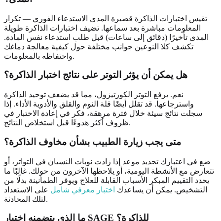
تقيس اختبارات الذاكرة قصيرة المدى الاستدعاء الفوري — تكرار
المعلومات مباشرة بعد سماعها. تضيف اختبارات الذاكرة طويلة
المدى تأخيرًا (دقائق إلى ساعات) قبل طلب استدعاء نفس المادة.
تكشف كلا النوعين جوانب مختلفة حول كيفية معالجة دماغك
واحتفاظه بالمعلومات.
هل يمكن أن يؤثر التوتر على نتائج اختبار الذاكرة؟
نعم. يرفع التوتر الكورتيزول، مما قد يضعف توحيد الذاكرة
واسترجاعها. قد تقلل أيضًا قلة النوم والقلق والأدوية الأداء. إذا
سجلت نتائج سيئة خلال فترة مرهقة، فكر في إعادة الاختبار في
ظروف أكثر هدوءًا قبل استخلاص النتائج.
متى يجب زيارة الطبيب بشأن مخاوف الذاكرة؟
ضع في اعتبارك تحديد موعد إذا زادت نوبات النسيان في التواتر، أو
تتعارض مع الأنشطة اليومية، أو يلاحظها الآخرون من حولك. غالبًا ما
يحدد التقييم المبكر الأسباب القابلة للعلاج ويوفر الطمأنينة بدلًا من
التشخيص. يمكن أن يساعدك
اختبار معرفي شامل
على الاستعداد
لتلك المحادثة.
ما الذي يتضمنه اختبار SAGE للذاكرة؟