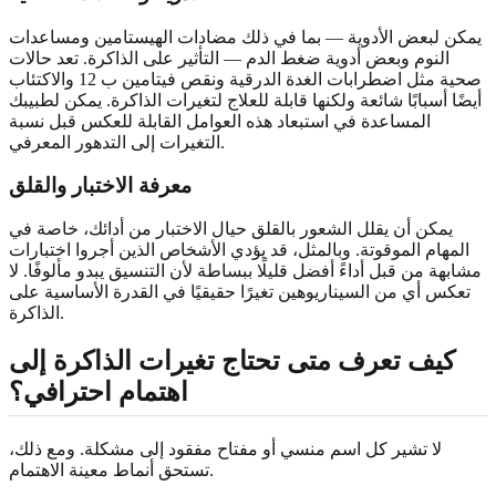
يمكن لبعض الأدوية — بما في ذلك مضادات الهيستامين ومساعدات
النوم وبعض أدوية ضغط الدم — التأثير على الذاكرة. تعد حالات
صحية مثل اضطرابات الغدة الدرقية ونقص فيتامين ب 12 والاكتئاب
أيضًا أسبابًا شائعة ولكنها قابلة للعلاج لتغيرات الذاكرة. يمكن لطبيبك
المساعدة في استبعاد هذه العوامل القابلة للعكس قبل نسبة
التغيرات إلى التدهور المعرفي.
معرفة الاختبار والقلق
يمكن أن يقلل الشعور بالقلق حيال الاختبار من أدائك، خاصة في
المهام الموقوتة. وبالمثل، قد يؤدي الأشخاص الذين أجروا اختبارات
مشابهة من قبل أداءً أفضل قليلًا ببساطة لأن التنسيق يبدو مألوفًا. لا
تعكس أي من السيناريوهين تغيرًا حقيقيًا في القدرة الأساسية على
الذاكرة.
كيف تعرف متى تحتاج تغيرات الذاكرة إلى
اهتمام احترافي؟
لا تشير كل اسم منسي أو مفتاح مفقود إلى مشكلة. ومع ذلك،
تستحق أنماط معينة الاهتمام.