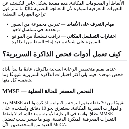
الأنماط أو المعلومات المكانية. هذه مفيدة بشكل خاص للكشف عن
التغيرات المعرفية المبكرة لأن المعالجة البصرية غالبًا ما تتأثر قبل
تراجع المهارات اللفظية.
مهام التعرف على الأنماط
— تدرس مجموعة من الصور
وتحددها في تسلسل لاحق.
اختبارات التسلسل المكاني
— تراقب تسلسلًا من المواقع
المميزة على شبكة وتعيد إنتاج النمط من الذاكرة.
كيف تعمل أدوات فحص الذاكرة السريرية؟
عندما يقيم متخصص الرعاية الصحية ذاكرتك، عادةً ما يبدأ بأداة
فحص موحدة. فيما يلي أكثر اختبارات الذاكرة السريرية شيوعًا وما
يتضمنه كل منها.
MMSE — الفحص المصغر للحالة العقلية
يعد MMSE تقييمًا من 30 نقطة يقيم التوجه والانتباه والذاكرة واللغة
والمهارات البصرية المكانية. يستغرق نحو 10 دقائق ويُستخدم على
نطاق واسع في الرعاية الأولية. ومع ذلك، قد لا يلتقط MMSE
التغيرات المعرفية المبكرة الدقيقة، وهو ما يفسر سبب تفضيل
العديد من المتخصصين الآن MoCA.