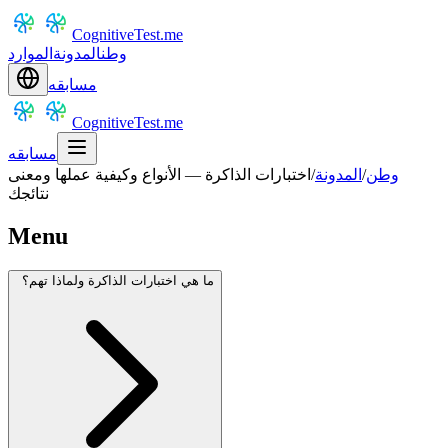
CognitiveTest.me
وطن
المدونة
الموارد
مسابقه
CognitiveTest.me
مسابقه
وطن
/
المدونة
/
اختبارات الذاكرة — الأنواع وكيفية عملها ومعنى
نتائجك
Menu
ما هي اختبارات الذاكرة ولماذا تهم؟