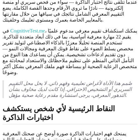
عندما تتلقى نتائج اختبار الذاكرة — سواء من فحص سريري أو منصة
إلكترونية — نادرًا ما تروي الأرقام وحدها القصة الكاملة. يضع
التقييم المعرفي الشامل نتائجك في سياقها من خلال مقارنتها
بالمعايير الخاصة بعمرك ومستوى تعليمك وخلفيتك.
، يمكنك استكشاف تقييم معرفي مدعوم علميًا
CognitiveTest.me
في
يقيم 22 مهارة معرفية أساسية، بما في ذلك أبعاد متعددة للذاكرة.
تستخدم المنصة تحليلًا معززًا بالذكاء الاصطناعي لتوليد تقرير
مخصص يسلط الضوء على نقاط قوتك المعرفية ومجالات النمو —
دون تقديم ادعاءات تشخيصية. يمكن أن يساعدك هذا النوع من
التأمل الذاتي المنظم على تنظيم ملاحظاتك والاستعداد لمحادثة مع
متخصص الرعاية الصحية أو ببساطة فهم ملفك المعرفي بشكل أكثر
وضوحًا.
صُمم هذا الأداة لأغراض تعليمية وفهم ذاتي. لا يحل محل التقييم
السريري أو التشخيص الاحترافي. إذا كانت لديك مخاوف بشأن
التدهور المعرفي، يرجى استشارة مقدم رعاية صحية مؤهل.
النقاط الرئيسية لأي شخص يستكشف
اختبارات الذاكرة
يمنحك فهم اختبارات الذاكرة صورة أوضح عن صحتك المعرفية
ويساعدك على اتخاذ قرارات مستنيرة بشأن الخطوات التالية.