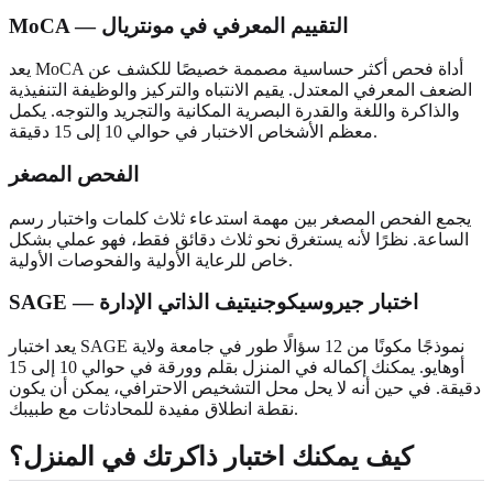
MoCA — التقييم المعرفي في مونتريال
يعد MoCA أداة فحص أكثر حساسية مصممة خصيصًا للكشف عن
الضعف المعرفي المعتدل. يقيم الانتباه والتركيز والوظيفة التنفيذية
والذاكرة واللغة والقدرة البصرية المكانية والتجريد والتوجه. يكمل
معظم الأشخاص الاختبار في حوالي 10 إلى 15 دقيقة.
الفحص المصغر
يجمع الفحص المصغر بين مهمة استدعاء ثلاث كلمات واختبار رسم
الساعة. نظرًا لأنه يستغرق نحو ثلاث دقائق فقط، فهو عملي بشكل
خاص للرعاية الأولية والفحوصات الأولية.
SAGE — اختبار جيروسيكوجنيتيف الذاتي الإدارة
يعد اختبار SAGE نموذجًا مكونًا من 12 سؤالًا طور في جامعة ولاية
أوهايو. يمكنك إكماله في المنزل بقلم وورقة في حوالي 10 إلى 15
دقيقة. في حين أنه لا يحل محل التشخيص الاحترافي، يمكن أن يكون
نقطة انطلاق مفيدة للمحادثات مع طبيبك.
كيف يمكنك اختبار ذاكرتك في المنزل؟