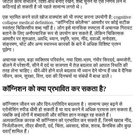
जटिल कार्य संभालने, दिशा-बोध बनाए रखने, शब्द चुनने या ऐसे निर्णय लेने में
कठिनाई हो सकती है जो पहले सामान्य लगते थे।
एक भ्रमित करने वाले खोज वाक्यांश को भी स्पष्ट करना उपयोगी है: cognitive
collapse medical definition. “कॉग्निटिव कोलैप्स” आमतौर पर कोई सटीक
स्वतंत्र चिकित्सीय शब्द नहीं है। लोग इसे मानसिक स्पष्टता में अचानक गिरावट
बताने के लिए अनौपचारिक रूप से उपयोग कर सकते हैं, लेकिन चिकित्सक
आमतौर पर शुरुआत, अवधि, ध्यान, स्मृति, भ्रम, नींद, दवाओं, मनोदशा,
संक्रमण, चोट और अन्य स्वास्थ्य कारकों के बारे में अधिक विशिष्ट प्रश्न
पूछेगा।
अचानक भ्रम, बड़ा व्यक्तित्व परिवर्तन, नया दिशा-भ्रम, गंभीर सिरदर्द, कमजोरी,
बोलने में परेशानी, सीने में दर्द या सजगता में तेज़ बदलाव को आपात स्थिति की
तरह लेना चाहिए। धीरे-धीरे होने वाले बदलाव भी ध्यान देने योग्य हैं जब वे दैनिक
जीवन, काम, सुरक्षा, वित्त, दवा की दिनचर्या या संबंधों में बाधा डालें।
कॉग्निशन को क्या प्रभावित कर सकता है?
कॉग्निशन जीवन भर और दिन-प्रतिदिन बदलता है। सामान्य उम्र बढ़ने से
प्रोसेसिंग स्पीड धीमी हो सकती है या याद करने में अधिक प्रयास लग सकता है,
जबकि कई लोगों में शब्दावली और संचित ज्ञान मजबूत रह सकते हैं।
अल्पकालिक कारक भी कॉग्निशन को प्रभावित कर सकते हैं, जिनमें खराब नींद,
निर्जलीकरण, तीव्र बीमारी, दर्द, चिंता, अवसाद, शोक, शराब, कैनबिस और कुछ
दवाएँ शामिल हैं।