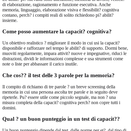
di elaborazione, ragionamento e funzione esecutiva. Anche
memoria, linguaggio, elaborazione visiva e flessibilit? cognitiva
contano, perch? i compiti reali di solito richiedono pi? abilit?
insieme.
Come posso aumentare la capacit? cognitiva?
Un obiettivo realistico ? migliorare il modo in cui usi la capacit?
disponibile e rafforzare nel tempo le abilit? di supporto. Dormi bene,
muoviti regolarmente, impara attivit? nuove e impegnative, riduci le
distrazioni, dividi le informazioni complesse e usa strumenti come
note o liste per abbassare il carico inutile.
Che cos?? il test delle 3 parole per la memoria?
Il compito di richiamo di tre parole ? un breve screening della
memoria in cui una persona ascolta tre parole e in seguito deve
ripeterle. Pu? essere utile come piccolo segnale, ma non ? una
misura completa della capacit? cognitiva perch? non copre tutti i
domini.
Qual ? un buon punteggio in un test di capacit??
Un buon punteggio dipende dal test, dalle norme per et?, dal tipo di