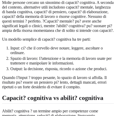
Molte persone cercano un sinonimo di capacit? cognitiva. A seconda
del contesto, alternative utili includono capacit? mentale, larghezza
di banda cognitiva, capacit? di pensiero, capacit? di elaborazione,
capacit? della memoria di lavoro o risorse cognitive. Nessuno di
questi termini ? perfetto. ?Capacit? mentale? pu? avere anche
significati legali o clinici, mentre ?abilit? cognitiva? pu? suonare pi?
ampia della risorsa momentanea che di solito si intende con capacit?.
Un modello semplice di capacit? cognitiva ha tre parti:
Input: ci? che il cervello deve notare, leggere, ascoltare o
ordinare.
Spazio di lavoro: l?attenzione e la memoria di lavoro usate per
trattenere e manipolare le informazioni.
Output: la decisione, risposta, ricordo o azione che produci.
Quando l?input ? troppo pesante, lo spazio di lavoro si affolla. Il
risultato pu? essere un pensiero pi? lento, dettagli mancati, errori
ripetuti o un forte desiderio di evitare il compito.
Capacit? cognitiva vs abilit? cognitiva
Abilit? cognitiva ? un termine ampio per competenze come
memoria, attenzione, velocit? di elaborazione, linguaggio,