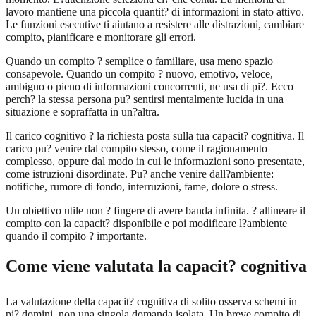
lavoro mantiene una piccola quantit? di informazioni in stato attivo.
Le funzioni esecutive ti aiutano a resistere alle distrazioni, cambiare
compito, pianificare e monitorare gli errori.
Quando un compito ? semplice o familiare, usa meno spazio
consapevole. Quando un compito ? nuovo, emotivo, veloce,
ambiguo o pieno di informazioni concorrenti, ne usa di pi?. Ecco
perch? la stessa persona pu? sentirsi mentalmente lucida in una
situazione e sopraffatta in un?altra.
Il carico cognitivo ? la richiesta posta sulla tua capacit? cognitiva. Il
carico pu? venire dal compito stesso, come il ragionamento
complesso, oppure dal modo in cui le informazioni sono presentate,
come istruzioni disordinate. Pu? anche venire dall?ambiente:
notifiche, rumore di fondo, interruzioni, fame, dolore o stress.
Un obiettivo utile non ? fingere di avere banda infinita. ? allineare il
compito con la capacit? disponibile e poi modificare l?ambiente
quando il compito ? importante.
Come viene valutata la capacit? cognitiva
La valutazione della capacit? cognitiva di solito osserva schemi in
pi? domini, non una singola domanda isolata. Un breve compito di