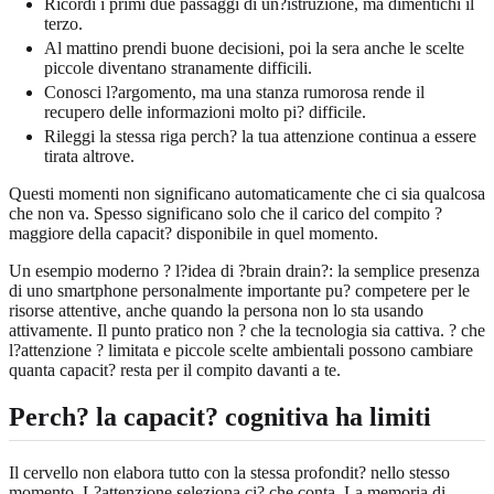
Ricordi i primi due passaggi di un?istruzione, ma dimentichi il
terzo.
Al mattino prendi buone decisioni, poi la sera anche le scelte
piccole diventano stranamente difficili.
Conosci l?argomento, ma una stanza rumorosa rende il
recupero delle informazioni molto pi? difficile.
Rileggi la stessa riga perch? la tua attenzione continua a essere
tirata altrove.
Questi momenti non significano automaticamente che ci sia qualcosa
che non va. Spesso significano solo che il carico del compito ?
maggiore della capacit? disponibile in quel momento.
Un esempio moderno ? l?idea di ?brain drain?: la semplice presenza
di uno smartphone personalmente importante pu? competere per le
risorse attentive, anche quando la persona non lo sta usando
attivamente. Il punto pratico non ? che la tecnologia sia cattiva. ? che
l?attenzione ? limitata e piccole scelte ambientali possono cambiare
quanta capacit? resta per il compito davanti a te.
Perch? la capacit? cognitiva ha limiti
Il cervello non elabora tutto con la stessa profondit? nello stesso
momento. L?attenzione seleziona ci? che conta. La memoria di