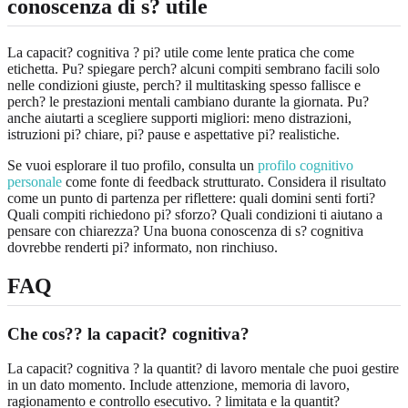
conoscenza di s? utile
La capacit? cognitiva ? pi? utile come lente pratica che come
etichetta. Pu? spiegare perch? alcuni compiti sembrano facili solo
nelle condizioni giuste, perch? il multitasking spesso fallisce e
perch? le prestazioni mentali cambiano durante la giornata. Pu?
anche aiutarti a scegliere supporti migliori: meno distrazioni,
istruzioni pi? chiare, pi? pause e aspettative pi? realistiche.
Se vuoi esplorare il tuo profilo, consulta un
profilo cognitivo
personale
come fonte di feedback strutturato. Considera il risultato
come un punto di partenza per riflettere: quali domini senti forti?
Quali compiti richiedono pi? sforzo? Quali condizioni ti aiutano a
pensare con chiarezza? Una buona conoscenza di s? cognitiva
dovrebbe renderti pi? informato, non rinchiuso.
FAQ
Che cos?? la capacit? cognitiva?
La capacit? cognitiva ? la quantit? di lavoro mentale che puoi gestire
in un dato momento. Include attenzione, memoria di lavoro,
ragionamento e controllo esecutivo. ? limitata e la quantit?