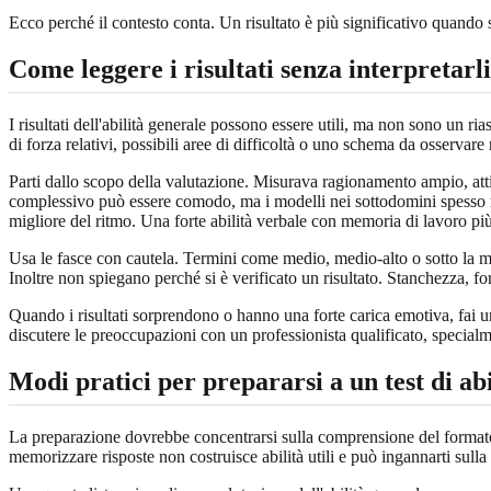
Ecco perché il contesto conta. Un risultato è più significativo quando sa
Come leggere i risultati senza interpretarl
I risultati dell'abilità generale possono essere utili, ma non sono un 
di forza relativi, possibili aree di difficoltà o uno schema da osservar
Parti dallo scopo della valutazione. Misurava ragionamento ampio, att
complessivo può essere comodo, ma i modelli nei sottodomini spesso ra
migliore del ritmo. Una forte abilità verbale con memoria di lavoro più
Usa le fasce con cautela. Termini come medio, medio-alto o sotto la me
Inoltre non spiegano perché si è verificato un risultato. Stanchezza, for
Quando i risultati sorprendono o hanno una forte carica emotiva, fai un
discutere le preoccupazioni con un professionista qualificato, special
Modi pratici per prepararsi a un test di ab
La preparazione dovrebbe concentrarsi sulla comprensione del formato e 
memorizzare risposte non costruisce abilità utili e può ingannarti sulla