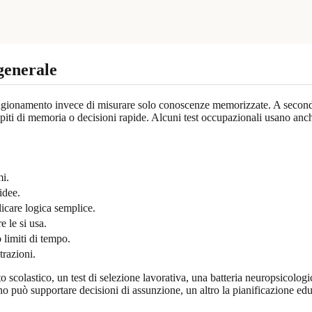
 generale
di ragionamento invece di misurare solo conoscenze memorizzate. A second
piti di memoria o decisioni rapide. Alcuni test occupazionali usano anc
mi.
idee.
icare logica semplice.
 le si usa.
 limiti di tempo.
trazioni.
o scolastico, un test di selezione lavorativa, una batteria neuropsicolog
 Uno può supportare decisioni di assunzione, un altro la pianificazione e