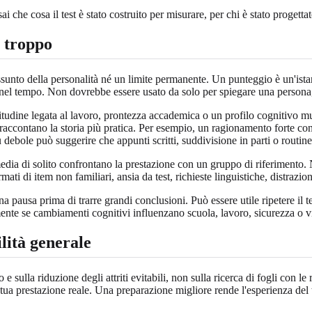
i che cosa il test è stato costruito per misurare, per chi è stato progett
i troppo
riassunto della personalità né un limite permanente. Un punteggio è un'ist
e nel tempo. Non dovrebbe essere usato da solo per spiegare una persona, 
itudine legata al lavoro, prontezza accademica o un profilo cognitivo m
ccontano la storia più pratica. Per esempio, un ragionamento forte con 
 debole può suggerire che appunti scritti, suddivisione in parti o routi
dia di solito confrontano la prestazione con un gruppo di riferimento. 
mati di item non familiari, ansia da test, richieste linguistiche, distrazi
a pausa prima di trarre grandi conclusioni. Può essere utile ripetere il 
mente se cambiamenti cognitivi influenzano scuola, lavoro, sicurezza o v
ilità generale
sulla riduzione degli attriti evitabili, non sulla ricerca di fogli con 
 tua prestazione reale. Una preparazione migliore rende l'esperienza del t