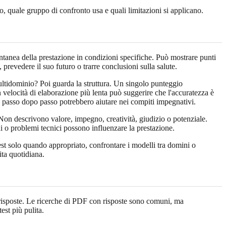
ato, quale gruppo di confronto usa e quali limitazioni si applicano.
antanea della prestazione in condizioni specifiche. Può mostrare punti
prevedere il suo futuro o trarre conclusioni sulla salute.
ultidominio? Poi guarda la struttura. Un singolo punteggio
velocità di elaborazione più lenta può suggerire che l'accuratezza è
ne passo dopo passo potrebbero aiutare nei compiti impegnativi.
Non descrivono valore, impegno, creatività, giudizio o potenziale.
oni o problemi tecnici possono influenzare la prestazione.
test solo quando appropriato, confrontare i modelli tra domini o
ita quotidiana.
le risposte. Le ricerche di PDF con risposte sono comuni, ma
est più pulita.