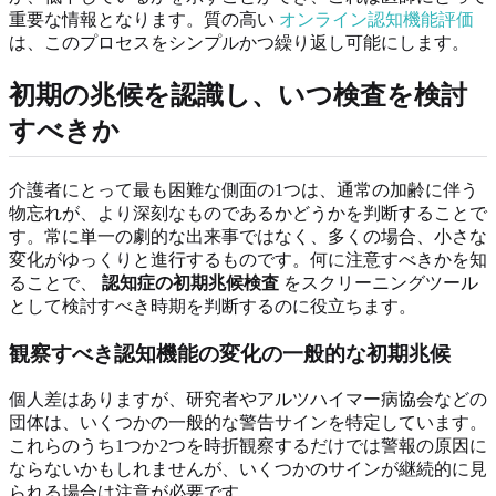
重要な情報となります。質の高い
オンライン認知機能評価
は、このプロセスをシンプルかつ繰り返し可能にします。
初期の兆候を認識し、いつ検査を検討
すべきか
介護者にとって最も困難な側面の1つは、通常の加齢に伴う
物忘れが、より深刻なものであるかどうかを判断することで
す。常に単一の劇的な出来事ではなく、多くの場合、小さな
変化がゆっくりと進行するものです。何に注意すべきかを知
ることで、
認知症の初期兆候検査
をスクリーニングツール
として検討すべき時期を判断するのに役立ちます。
観察すべき認知機能の変化の一般的な初期兆候
個人差はありますが、研究者やアルツハイマー病協会などの
団体は、いくつかの一般的な警告サインを特定しています。
これらのうち1つか2つを時折観察するだけでは警報の原因に
ならないかもしれませんが、いくつかのサインが継続的に見
られる場合は注意が必要です。