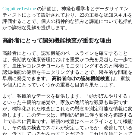
CognitiveTest.me
の評価は、神経心理学者とデータサイエン
ティストによって設計されており、22の主要な認知スキルを
評価することで、個人の精神的な強みと課題について包括的
かつ詳細な見解を提供します。
高齢者にとって認知機能検査が重要な理由
高齢者にとって、認知機能のベースラインを確立すること
は、長期的な健康管理における重要かつ先を見越した一歩で
す。血圧やコレステロールをモニタリングするのと同様に、
認知機能の健康をモニタリングすることで、潜在的な問題を
早期に発見できます。
高齢者向けの認知機能検査
は、家族
や個人にとっていくつかの重要な目的を果たします。
まず、客観的なデータを提供します。「頭がぼんやりする」
といった主観的な感覚や、家族の逸話的な観察も重要です
が、標準化された検査はこれらの懸念を測定可能な情報に変
換します。このデータは、時間の経過に伴う変化を追跡する
上で非常に貴重です。最初の検査はベースラインとして機能
し、その後の検査でスキルが安定しているか、改善している
か、低下しているかを示すことができ、これは医師にとって