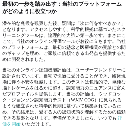
最初の一歩を踏み出す：当社のプラットフォーム
がどのように役立つか
潜在的な兆候を観察した後、疑問は「次に何をすべきか？」
となります。アクセスしやすく、科学的根拠に基づいたスク
リーニングツールは、論理的で力強い第一歩です。まさにこ
こで、当社のオンライン評価ツールがお役に立ちます。当社
のプラットフォームは、最初の懸念と医療機関の受診との間
のギャップを埋め、ご家族に信頼できる出発点を提供するた
めに開発されました。
当社のオンライン認知機能評価は、ユーザーフレンドリーに
設計されています。自宅で快適に受けることができ、臨床現
場に伴う不安を軽減します。このテストは包括的で、単純な
脳トレゲームをはるかに超え、認知能力のニュアンスに富ん
だプロファイルを提供します。当社の評価は、ウッドコッ
ク・ジョンソン認知能力テスト（WJ-IV COG）に見られる
ような確立された科学的原則に基づいて構築されているた
め、その結果は、愛する人の認知状態を理解するための信頼
できる基盤となります。準備ができましたら、いつでも
評
価を開始
いただけます。