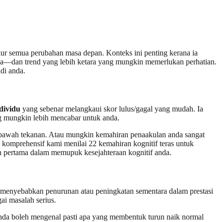
kur semua perubahan masa depan. Konteks ini penting kerana ia
ena—dan trend yang lebih ketara yang mungkin memerlukan perhatian.
di anda.
ndividu
yang sebenar melangkaui skor lulus/gagal yang mudah. Ia
ng mungkin lebih mencabar untuk anda.
i bawah tekanan. Atau mungkin kemahiran penaakulan anda sangat
n komprehensif kami menilai 22 kemahiran kognitif teras untuk
ah pertama dalam memupuk kesejahteraan kognitif anda.
boleh menyebabkan penurunan atau peningkatan sementara dalam prestasi
ai masalah serius.
 anda boleh mengenal pasti apa yang membentuk turun naik normal