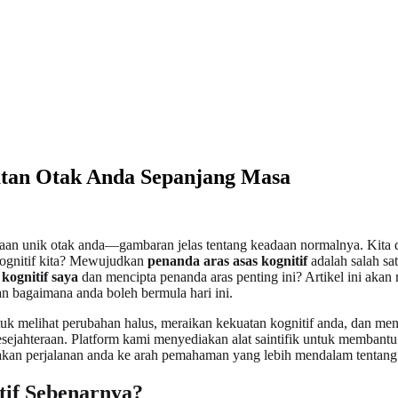
hatan Otak Anda Sepanjang Masa
 unik otak anda—gambaran jelas tentang keadaan normalnya. Kita deng
 kognitif kita? Mewujudkan
penanda aras asas kognitif
adalah salah sa
kognitif saya
dan mencipta penanda aras penting ini? Artikel ini aka
n bagaimana anda boleh bermula hari ini.
melihat perubahan halus, meraikan kekuatan kognitif anda, dan menan
esejahteraan. Platform kami menyediakan alat saintifik untuk memban
an perjalanan anda ke arah pemahaman yang lebih mendalam tentang 
if Sebenarnya?