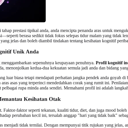
 tahap prestasi tipikal anda, anda mencipta penanda aras untuk mengu
—seperti berasa sedikit tidak fokus selepas tidur malam yang tidak l
ang jelas dan boleh diambil tindakan tentang kesihatan kognitif periba
nitif Unik Anda
pat menggambarkan sepenuhnya keupayaan penuhnya.
Profil kognitif i
anda, menonjolkan kedua-dua kekuatan semula jadi anda dan bidang ya
g luar biasa tetapi mendapati perhatian jangka pendek anda goyah d
a aras asas yang terperinci mendedahkan corak yang rumit ini. Penilaia
 pelbagai rupa minda anda sendiri. Memahami profil ini adalah langk
Memantau Kesihatan Otak
rut. Faktor-faktor seperti tekanan, kualiti tidur, diet, dan juga mood 
adap perubahan kecil ini, tersalah anggap "hari yang tidak baik" sebag
s menjadi tidak ternilai. Dengan mempunyai titik rujukan yang jelas,