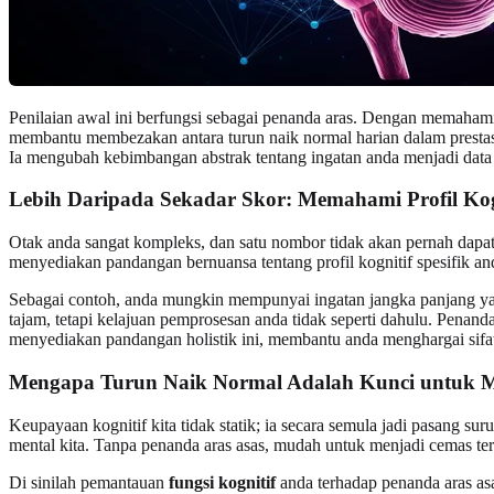
Penilaian awal ini berfungsi sebagai penanda aras. Dengan memahami
membantu membezakan antara turun naik normal harian dalam prestasi
Ia mengubah kebimbangan abstrak tentang ingatan anda menjadi data y
Lebih Daripada Sekadar Skor: Memahami Profil Kog
Otak anda sangat kompleks, dan satu nombor tidak akan pernah da
menyediakan pandangan bernuansa tentang profil kognitif spesifik 
Sebagai contoh, anda mungkin mempunyai ingatan jangka panjang yan
tajam, tetapi kelajuan pemprosesan anda tidak seperti dahulu. Penand
menyediakan pandangan holistik ini, membantu anda menghargai sifat
Mengapa Turun Naik Normal Adalah Kunci untuk 
Keupayaan kognitif kita tidak statik; ia secara semula jadi pasang su
mental kita. Tanpa penanda aras asas, mudah untuk menjadi cemas terh
Di sinilah pemantauan
fungsi kognitif
anda terhadap penanda aras asa