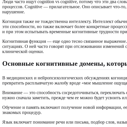
Люди часто ищут cognition vs cognitive, потому что эти два с
процессов. Cognitive — прилагательное. Оно описывает что-т
нарушение.
Когниция также не тождественна интеллекту. Интеллект обыч
эти способности, но также включает более конкретные процесс
и при этом испытывать временные когнитивные трудности при 
Когнитивная функция — еще одно тесно связанное выражение. 
ситуациях. О ней часто говорят при отслеживании изменений 
клинической оценки.
Основные когнитивные домены, котор
В медицинских и нейропсихологических обсуждениях когницию 
превратить расплывчатую жалобу вроде «мое мышление ощущает
Внимание — это способность сосредоточиваться, переключать
нужно сначала заметить, прежде чем ее можно будет усвоить ил
Обучение и память включают получение новой информации, ее
знакомых процедур.
Язык включает понимание речи или письма, подбор слов, назы