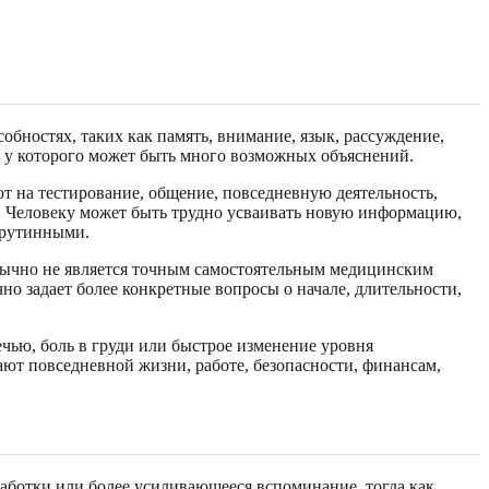
бностях, таких как память, внимание, язык, рассуждение,
, у которого может быть много возможных объяснений.
т на тестирование, общение, повседневную деятельность,
ого. Человеку может быть трудно усваивать новую информацию,
 рутинными.
» обычно не является точным самостоятельным медицинским
о задает более конкретные вопросы о начале, длительности,
ечью, боль в груди или быстрое изменение уровня
ют повседневной жизни, работе, безопасности, финансам,
аботки или более усиливающееся вспоминание, тогда как