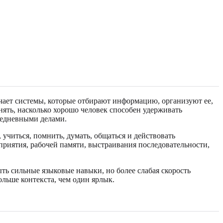
чает системы, которые отбирают информацию, организуют ее,
ять, насколько хорошо человек способен удерживать
седневными делами.
учиться, помнить, думать, общаться и действовать
приятия, рабочей памяти, выстраивания последовательности,
ть сильные языковые навыки, но более слабая скорость
ольше контекста, чем один ярлык.