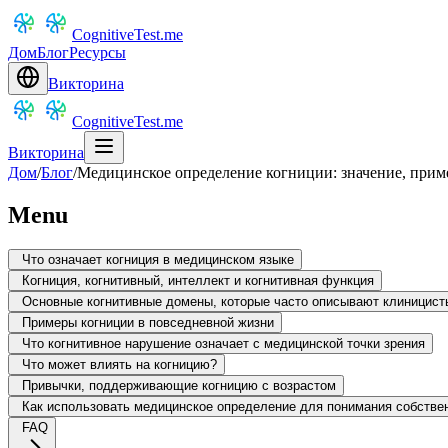
CognitiveTest.me
Дом
Блог
Ресурсы
Викторина
CognitiveTest.me
Викторина
Дом
/
Блог
/
Медицинское определение когниции: значение, приме
Menu
Что означает когниция в медицинском языке
Когниция, когнитивный, интеллект и когнитивная функция
Основные когнитивные домены, которые часто описывают клиницист
Примеры когниции в повседневной жизни
Что когнитивное нарушение означает с медицинской точки зрения
Что может влиять на когницию?
Привычки, поддерживающие когницию с возрастом
Как использовать медицинское определение для понимания собствен
FAQ