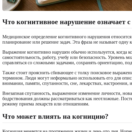
Что когнитивное нарушение означает с
Медицинское определение когнитивного нарушения относится к
планирование или решение задач. Эта фраза не называет одну
Выражение когнитивно нарушен обычно используется, когда ко
самостоятельность, работу, учебу или безопасность. Уровень м
справляться со сложными задачами, сохранять ориентацию, по
Также стоит прояснить сбивающее с толку поисковое выражение
термином. Люди могут неформально использовать его для опис
внимании, памяти, спутанности, сне, лекарствах, настроении, 
Внезапная спутанность, выраженное изменение личности, новая 
бодрствования должны рассматриваться как неотложные. Пост
режиму приема лекарств или отношениям.
Что может влиять на когницию?
Когниция меняется на протяжении жизни и день ото дня. Норм