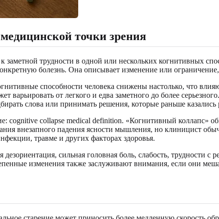
 медицинской точки зрения
 заметной трудности в одной или нескольких когнитивных спосо
 конкретную болезнь. Она описывает изменение или ограничение
гнитивные способности человека снижены настолько, что влияю
ожет варьировать от легкого и едва заметного до более серьезн
дбирать слова или принимать решения, которые раньше казались
: cognitive collapse medical definition. «Когнитивный коллапс
ания внезапного падения ясности мышления, но клиницист обычн
инфекции, травме и других факторах здоровья.
дезориентация, сильная головная боль, слабость, трудности с р
епенные изменения также заслуживают внимания, если они меша
альное старение может приносить более медленную скорость обр