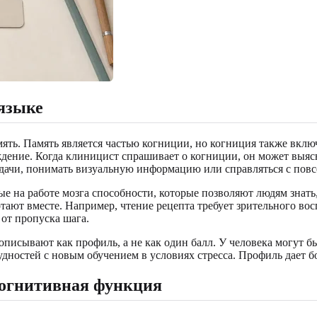
языке
ять. Память является частью когниции, но когниция также вклю
ение. Когда клиницист спрашивает о когниции, он может выясн
задачи, понимать визуальную информацию или справляться с пов
е на работе мозга способности, которые позволяют людям знать, 
ают вместе. Например, чтение рецепта требует зрительного вос
 от пропуска шага.
исывают как профиль, а не как один балл. У человека могут бы
дностей с новым обучением в условиях стресса. Профиль дает б
когнитивная функция