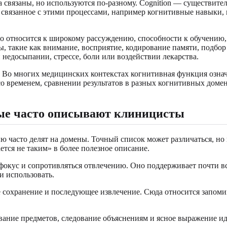
лова связаны, но используются по-разному. Cognition — существи
о, связанное с этими процессами, например когнитивные навыки
но относится к широкому рассуждению, способности к обучени
ы, такие как внимание, восприятие, кодирование памяти, подбор
недосыпании, стрессе, боли или воздействии лекарства.
Во многих медицинских контекстах когнитивная функция означа
со временем, сравнении результатов в разных когнитивных дом
ые часто описывают клиницисты
часто делят на домены. Точный список может различаться, но 
ся не таким» в более полезное описание.
 фокус и сопротивляться отвлечению. Оно поддерживает почти в
и использовать.
 сохранение и последующее извлечение. Сюда относится запоми
вание предметов, следование объяснениям и ясное выражение ид