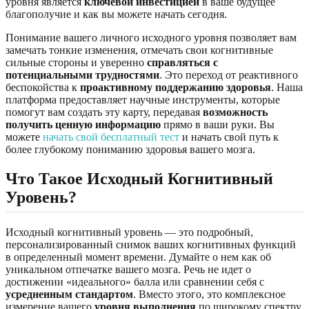
уровня является
ключевой инвестицией
в ваше будущее
благополучие и как вы можете начать сегодня.
Понимание вашего личного исходного уровня позволяет вам
замечать тонкие изменения, отмечать свои когнитивные
сильные стороны и уверенно
справляться с
потенциальными трудностями
. Это переход от реактивного
беспокойства к
проактивному поддержанию здоровья
. Наша
платформа предоставляет научные инструменты, которые
помогут вам создать эту карту, передавая
возможность
получить ценную информацию
прямо в ваши руки. Вы
можете
начать свой бесплатный тест
и начать свой путь к
более глубокому пониманию здоровья вашего мозга.
Что Такое Исходный Когнитивный
Уровень?
Исходный когнитивный уровень — это подробный,
персонализированный снимок ваших когнитивных функций
в определенный момент времени. Думайте о нем как об
уникальном отпечатке вашего мозга. Речь не идет о
достижении «идеального» балла или сравнении себя с
усредненным стандартом
. Вместо этого, это комплексное
измерение вашего
уровня выполнения
по широкому спектру