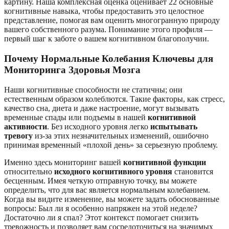
картину. Наша комплексная оценка оценивает 22 основные
когнитивные навыка, чтобы предоставить это целостное
представление, помогая вам оценить многогранную природу
вашего собственного разума. Понимание этого профиля —
первый шаг к заботе о вашем когнитивном благополучии.
Почему Нормальные Колебания Ключевы для
Мониторинга Здоровья Мозга
Наши когнитивные способности не статичны; они
естественным образом колеблются. Такие факторы, как стресс,
качество сна, диета и даже настроение, могут вызывать
временные спады или подъемы в нашей
когнитивной
активности
. Без исходного уровня легко
испытывать
тревогу
из-за этих незначительных изменений, ошибочно
принимая временный «плохой день» за серьезную проблему.
Именно здесь мониторинг вашей
когнитивной функции
относительно
исходного когнитивного уровня
становится
бесценным. Имея четкую отправную точку, вы можете
определить, что для вас является нормальным колебанием.
Когда вы видите изменение, вы можете задать обоснованные
вопросы: Был ли я особенно напряжен на этой неделе?
Достаточно ли я спал? Этот контекст помогает снизить
тревожность и позволяет вам сосредоточиться на значимых