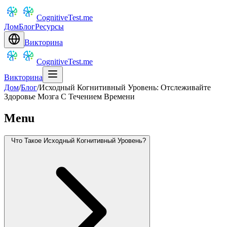
CognitiveTest.me
Дом
Блог
Ресурсы
Викторина
CognitiveTest.me
Викторина
Дом
/
Блог
/
Исходный Когнитивный Уровень: Отслеживайте
Здоровье Мозга С Течением Времени
Menu
Что Такое Исходный Когнитивный Уровень?