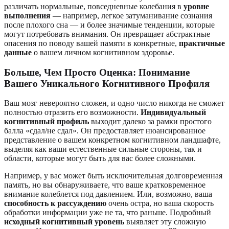
различать нормальные, повседневные колебания в
уровне
выполнения
— например, легкое затуманивание сознания
после плохого сна — и более значимые тенденции, которые
могут потребовать внимания. Он превращает абстрактные
опасения по поводу вашей памяти в конкретные,
практичные
данные
о вашем личном когнитивном здоровье.
Больше, Чем Просто Оценка: Понимание
Вашего Уникального Когнитивного Профиля
Ваш мозг невероятно сложен, и одно число никогда не сможет
полностью отразить его возможности.
Индивидуальный
когнитивный профиль
выходит далеко за рамки простого
балла «сдал/не сдал». Он предоставляет нюансированное
представление о вашем конкретном когнитивном ландшафте,
выделяя как ваши естественные сильные стороны, так и
области, которые могут быть для вас более сложными.
Например, у вас может быть исключительная долговременная
память, но вы обнаруживаете, что ваше кратковременное
внимание колеблется под давлением. Или, возможно, ваша
способность к рассуждению
очень остра, но ваша скорость
обработки информации уже не та, что раньше. Подробный
исходный когнитивный уровень
выявляет эту сложную