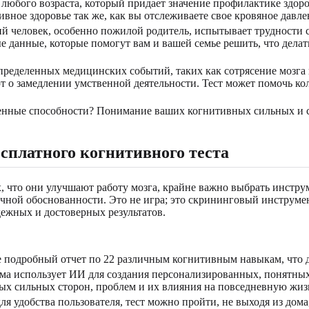
любого возраста, который придает значение профилактике здоро
ивное здоровье так же, как вы отслеживаете свое кровяное давле
ий человек, особенно пожилой родитель, испытывает трудности
 данные, которые помогут вам и вашей семье решить, что делать
ределенных медицинских событий, таких как сотрясение мозга
 о замедлении умственной деятельности. Тест может помочь кол
енные способности? Понимание ваших когнитивных сильных и сл
сплатного когнитивного теста
 что они улучшают работу мозга, крайне важно выбрать инстру
аучной обоснованности. Это не игра; это скрининговый инструм
дежных и достоверных результатов.
 подробный отчет по 22 различным когнитивным навыкам, что д
а использует ИИ для создания персонализированных, понятных
х сильных сторон, проблем и их влияния на повседневную жиз
я удобства пользователя, тест можно пройти, не выходя из дома,