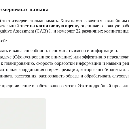
 измеряемых навыка
 тест измеряет только память. Хотя память является важнейшим
Тщательный
тест на когнитивную оценку
оценивает сложную рабо
nitive Assessment (CAB)®, и измеряет 22 различных когнитивны
тей:
амять и ваша способность вспоминать имена и информацию.
задаче (Сфокусированное внимание) или эффективно переключат
 к планированию, скорость обработки информации и навыки ре
-моторная координация и время реакции, которые необходимы дл
нивать расстояния, распознавать образы и обрабатывать слухо
представление о работе вашего мозга. Этот подробный профиль 
.