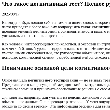
Что такое когнитивный тест? Полное р
2025/08/17
Вы когда-нибудь ловили себя на том, что ищете слово, которое 
часто приводят к более важному вопросу:
что такое когнитив
предназначенный для измерения производительности вашего мо
уникальный когнитивный профиль.
Как человек, интересующийся психологией, я очарован инструм
вам четкий базовый уровень здоровья вашего мозга. Независимо
умственными способностями, это руководство объяснит все, ч
помощью комплексной оценки, разработанной нейропсихолога
Понимание основной цели когнитивног
Основная цель
когнитивного тестирования
— не вызвать трев
Представьте это как регулярный медицинский осмотр, только д
течением времени и принимать обоснованные решения о своем
Для многих, например, для учителя на пенсии, желающего оста
объективные данные. Она переводит разговор с «У меня ощуще
обсудить со своим врачом». Эта информация бесценна для выя