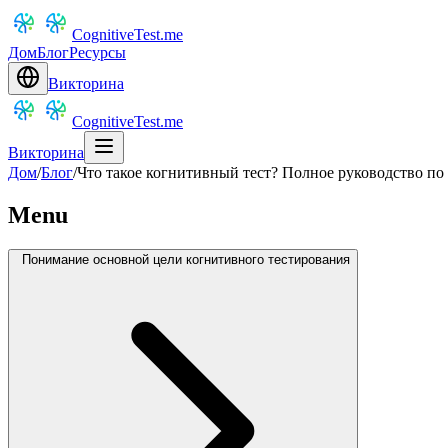
CognitiveTest.me
Дом
Блог
Ресурсы
Викторина
CognitiveTest.me
Викторина
Дом
/
Блог
/
Что такое когнитивный тест? Полное руководство по
Menu
Понимание основной цели когнитивного тестирования