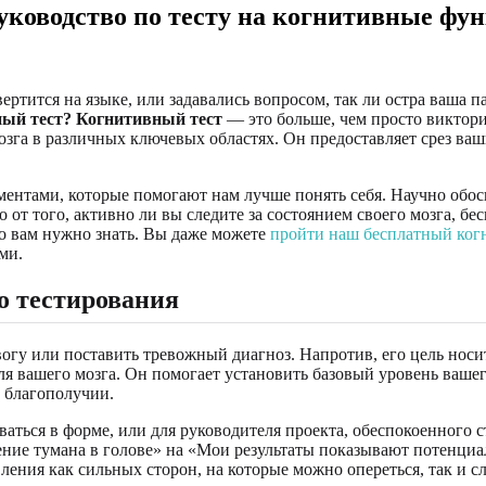
уководство по тесту на когнитивные фу
вертится на языке, или задавались вопросом, так ли остра ваша 
ный тест?
Когнитивный тест
— это больше, чем просто виктор
зга в различных ключевых областях. Он предоставляет срез ва
ентами, которые помогают нам лучше понять себя. Научно обосн
 от того, активно ли вы следите за состоянием своего мозга, бе
то вам нужно знать. Вы даже можете
пройти наш бесплатный ког
ми.
о тестирования
огу или поставить тревожный диагноз. Напротив, его цель носи
ля вашего мозга. Он помогает установить базовый уровень вашег
 благополучии.
ваться в форме, или для руководителя проекта, обеспокоенного
ние тумана в голове» на «Мои результаты показывают потенциа
вления как сильных сторон, на которые можно опереться, так и