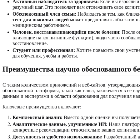
Активный наблюдатель за здоровьем:
Если вы взрослый 
разумный шаг. Это позволяет вам отслеживать свое когнит
Обеспокоенный член семьи:
Наблюдать за тем, как близк
тест для пожилых людей
может предоставить объективные
медицинским работником.
Человек, восстанавливающийся после болезни:
После оп
влияющие на когнитивные функции), люди часто сообщают
восстановление.
Студент или профессионал:
Хотите повысить свои умств
для обучения, учебы и работы.
Преимущества научно обоснованного бе
С таким количеством приложений и веб-сайтов, утверждающих,
обоснованной платформы, такой как наша, заключается в ее н
данным и экспертами в области образования для получения на
Ключевые преимущества включают:
Комплексный анализ:
Вместо одной оценки вы получаете
Аналитические данные, улучшенные ИИ:
Наша платформ
конкретные рекомендации относительно ваших когнитивны
Доступность и удобство использования:
Разработанный дл