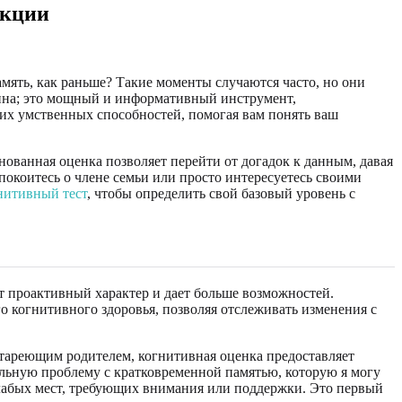
нкции
память, как раньше? Такие моменты случаются часто, но они
ина; это мощный и информативный инструмент,
ших умственных способностей, помогая вам понять ваш
ованная оценка позволяет перейти от догадок к данным, давая
спокоитесь о члене семьи или просто интересуетесь своими
нитивный тест
, чтобы определить свой базовый уровень с
т проактивный характер и дает больше возможностей.
о когнитивного здоровья, позволяя отслеживать изменения с
 стареющим родителем, когнитивная оценка предоставляет
льную проблему с кратковременной памятью, которую я могу
 слабых мест, требующих внимания или поддержки. Это первый