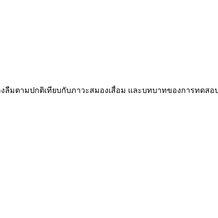
การหลงลืมตามปกติเทียบกับภาวะสมองเสื่อม และบทบาทของการทด