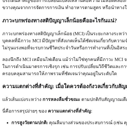
ประเด็นสำคัญของการเปลี่ยนแปลงเหล่านี้คือความไม่สอดคล้องกันแ
ขวางคุณจากการจัดการการเงิน ทำอาหารตามสูตร หรือนำทางในสถา
ภาวะบกพร่องทางสติปัญญาเล็กน้อยคืออะไรกันแน่?
ภาวะบกพร่องทางสติปัญญาเล็กน้อย (MCI) เป็นระยะกลางระห
บุคคลที่มีภาวะ MCI มีปัญหาที่สังเกตเห็นได้ชัดเจนเกี่ยวกับความ
ไม่รุนแรงพอที่จะรบกวนชีวิตประจำวันหรือการทำงานที่เป็นอิสระ
ลองนึกถึง MCI เหมือนไฟเตือน แม้ว่าไม่ใช่ทุกคนที่มีภาวะ MCI จ
ในการดำเนินมาตรการเชิงรุก เช่น การปรับเปลี่ยนวิถีชีวิตและ
ครอบคลุมสามารถให้ภาพรวมที่ชัดเจนว่าคุณอยู่ในระดับใด
ความแตกต่างที่สำคัญ: เมื่อใดควรต้องกังวลเกี่ยวกั
แล้วเส้นแบ่งระหว่าง
การหลงลืมชั่วขณะ
ตามปกติกับสัญญาณเตือน
นี่คือการสรุปง่ายๆ ของ
ความแตกต่างที่สำคัญ
:
การสูงวัยตามปกติ:
คุณลืมบางส่วนของประสบการณ์ (เช่น คุณ