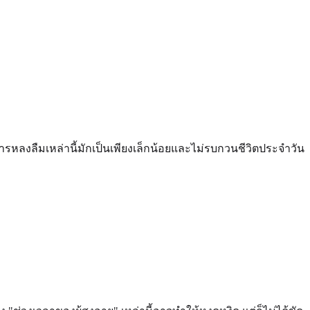
รหลงลืมเหล่านี้มักเป็นเพียงเล็กน้อยและไม่รบกวนชีวิตประจำวัน