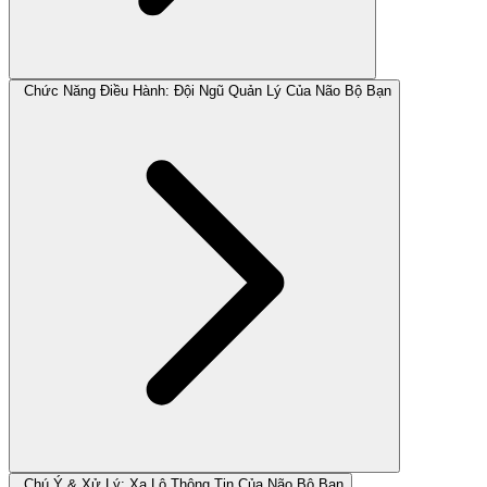
Chức Năng Điều Hành: Đội Ngũ Quản Lý Của Não Bộ Bạn
Chú Ý & Xử Lý: Xa Lộ Thông Tin Của Não Bộ Bạn