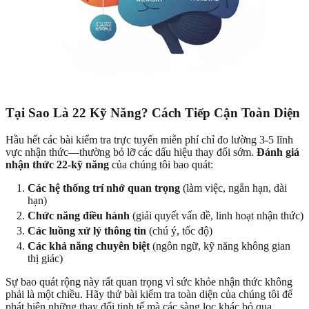
Tại Sao Là 22 Kỹ Năng? Cách Tiếp Cận Toàn Diện
Hầu hết các bài kiểm tra trực tuyến miễn phí chỉ đo lường 3-5 lĩnh
vực nhận thức—thường bỏ lỡ các dấu hiệu thay đổi sớm.
Đánh giá
nhận thức 22-kỹ năng
của chúng tôi bao quát:
Các hệ thống trí nhớ quan trọng
(làm việc, ngắn hạn, dài
hạn)
Chức năng điều hành
(giải quyết vấn đề, linh hoạt nhận thức)
Các luồng xử lý thông tin
(chú ý, tốc độ)
Các khả năng chuyên biệt
(ngôn ngữ, kỹ năng không gian
thị giác)
Sự bao quát rộng này rất quan trọng vì sức khỏe nhận thức không
phải là một chiều. Hãy thử bài kiểm tra toàn diện của chúng tôi để
phát hiện những thay đổi tinh tế mà các sàng lọc khác bỏ qua.