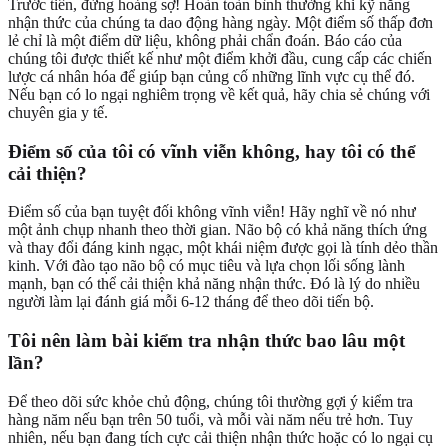
Trước tiên, đừng hoảng sợ! Hoàn toàn bình thường khi kỹ năng
nhận thức của chúng ta dao động hàng ngày. Một điểm số thấp đơn
lẻ chỉ là một điểm dữ liệu, không phải chẩn đoán. Báo cáo của
chúng tôi được thiết kế như một điểm khởi đầu, cung cấp các chiến
lược cá nhân hóa để giúp bạn củng cố những lĩnh vực cụ thể đó.
Nếu bạn có lo ngại nghiêm trọng về kết quả, hãy chia sẻ chúng với
chuyên gia y tế.
Điểm số của tôi có vĩnh viễn không, hay tôi có thể
cải thiện?
Điểm số của bạn tuyệt đối không vĩnh viễn! Hãy nghĩ về nó như
một ảnh chụp nhanh theo thời gian. Não bộ có khả năng thích ứng
và thay đổi đáng kinh ngạc, một khái niệm được gọi là tính dẻo thần
kinh. Với đào tạo não bộ có mục tiêu và lựa chọn lối sống lành
mạnh, bạn có thể cải thiện khả năng nhận thức. Đó là lý do nhiều
người làm lại đánh giá mỗi 6-12 tháng để theo dõi tiến bộ.
Tôi nên làm bài kiểm tra nhận thức bao lâu một
lần?
Để theo dõi sức khỏe chủ động, chúng tôi thường gợi ý kiểm tra
hàng năm nếu bạn trên 50 tuổi, và mỗi vài năm nếu trẻ hơn. Tuy
nhiên, nếu bạn đang tích cực cải thiện nhận thức hoặc có lo ngại cụ