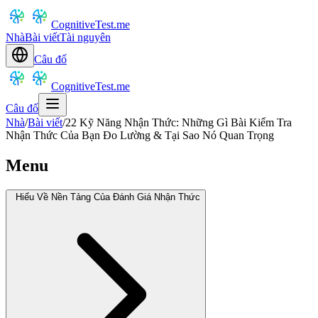
CognitiveTest.me
Nhà
Bài viết
Tài nguyên
Câu đố
CognitiveTest.me
Câu đố
Nhà
/
Bài viết
/
22 Kỹ Năng Nhận Thức: Những Gì Bài Kiểm Tra
Nhận Thức Của Bạn Đo Lường & Tại Sao Nó Quan Trọng
Menu
Hiểu Về Nền Tảng Của Đánh Giá Nhận Thức