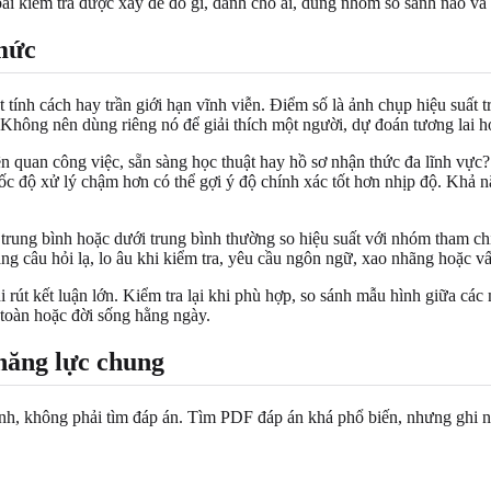
bài kiểm tra được xây để đo gì, dành cho ai, dùng nhóm so sánh nào và 
mức
tính cách hay trần giới hạn vĩnh viễn. Điểm số là ảnh chụp hiệu suất 
 Không nên dùng riêng nó để giải thích một người, dự đoán tương lai h
ên quan công việc, sẵn sàng học thuật hay hồ sơ nhận thức đa lĩnh vực?
c độ xử lý chậm hơn có thể gợi ý độ chính xác tốt hơn nhịp độ. Khả n
trung bình hoặc dưới trung bình thường so hiệu suất với nhóm tham chi
ng câu hỏi lạ, lo âu khi kiểm tra, yêu cầu ngôn ngữ, xao nhãng hoặc v
rút kết luận lớn. Kiểm tra lại khi phù hợp, so sánh mẫu hình giữa các 
 toàn hoặc đời sống hằng ngày.
 năng lực chung
ánh, không phải tìm đáp án. Tìm PDF đáp án khá phổ biến, nhưng ghi nh