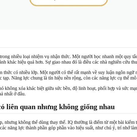
 trong nhiều loại nhiệm vụ nhận thức. Một người học nhanh một quy tắ
ảnh khác hiệu quả hơn. Sự giao nhau đó là điều các nhà nghiên cứu thư
 thức có nhiều lớp. Một người có thể rất mạnh về suy luận ngôn ngữ 
tạp. Năng lực chung là tín hiệu nền rộng, còn các năng lực cụ thể mô t
 nó không xóa khác biệt giữa sức bền, độ linh hoạt, phối hợp và sức 
uả nhất ở đâu.
có liên quan nhưng không giống nhau
 nhưng không thể dùng thay thế. IQ thường là điểm từ một bài kiểm tr
ác năng lực thành phần góp phần vào hiệu suất, như chú ý, trí nhớ làm