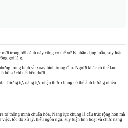
c mới trong bối cảnh này cũng có thể xử lý nhận dạng mẫu, suy luận
ờng gọi là g.
nhưng trung bình về xoay hình trong đầu. Người khác có thể làm
ả hồ sơ chi tiết bên dưới.
mạnh. Tương tự, năng lực nhận thức chung có thể ảnh hưởng nhiều
a trí thông minh chuẩn hóa. Năng lực chung là cấu trúc rộng hơn mà
 việc, tốc độ xử lý, hiểu ngôn ngữ, suy luận linh hoạt và chức năng