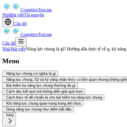
CognitiveTest.me
Nhà
Bài viết
Tài nguyên
Câu đố
CognitiveTest.me
Câu đố
Nhà
/
Bài viết
/
Năng lực chung là gì? Hướng dẫn thực tế về g, kỹ năng 
Menu
Năng lực chung có nghĩa là gì
Năng lực chung, IQ và kỹ năng nhận thức có liên quan nhưng không giố
Bài kiểm tra năng lực chung thường đo gì
Cách đọc kết quả mà không diễn giải quá mức
Cách thực tế để chuẩn bị cho bài kiểm tra năng lực chung
Khi năng lực chung quan trọng trong đời thực
Dùng năng lực chung như điểm bắt đầu
FAQ