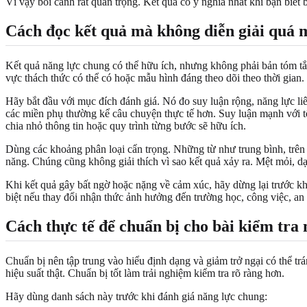
Vì vậy bối cảnh rất quan trọng. Kết quả có ý nghĩa nhất khi bạn biết 
Cách đọc kết quả mà không diễn giải quá 
Kết quả năng lực chung có thể hữu ích, nhưng không phải bản tóm tắt 
vực thách thức có thể có hoặc mẫu hình đáng theo dõi theo thời gian.
Hãy bắt đầu với mục đích đánh giá. Nó đo suy luận rộng, năng lực li
các miền phụ thường kể câu chuyện thực tế hơn. Suy luận mạnh với tố
chia nhỏ thông tin hoặc quy trình từng bước sẽ hữu ích.
Dùng các khoảng phân loại cẩn trọng. Những từ như trung bình, trên 
năng. Chúng cũng không giải thích vì sao kết quả xảy ra. Mệt mỏi, dạ
Khi kết quả gây bất ngờ hoặc nặng về cảm xúc, hãy dừng lại trước khi 
biệt nếu thay đổi nhận thức ảnh hưởng đến trường học, công việc, an
Cách thực tế để chuẩn bị cho bài kiểm tra
Chuẩn bị nên tập trung vào hiểu định dạng và giảm trở ngại có thể tr
hiệu suất thật. Chuẩn bị tốt làm trải nghiệm kiểm tra rõ ràng hơn.
Hãy dùng danh sách này trước khi đánh giá năng lực chung: