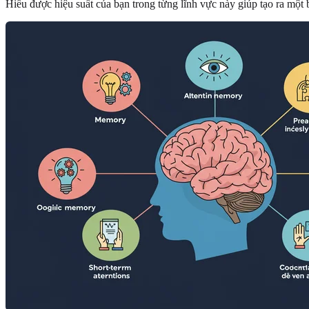
Hiểu được hiệu suất của bạn trong từng lĩnh vực này giúp tạo ra một b