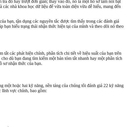
tra đỗ hay trượt đơn giản; thay vào đó, nó là một hồ sơ làm nổi bật
và các nhà khoa học dữ liệu để vừa toàn diện vừa dễ hiểu, mang đến
 của bạn, tận dụng các nguyên tắc được tìm thấy trong các đánh giá
p bạn hiểu trạng thái nhận thức hiện tại của mình và theo dõi nó theo
ắt các phát hiện chính, phân tích chi tiết về hiệu suất của bạn trên
h, cho dù bạn đang tìm kiếm một bản tóm tắt nhanh hay một phân tích
ồ sơ nhận thức của bạn.
ờng một hoặc hai kỹ năng, nền tảng của chúng tôi đánh giá 22 kỹ năng
 lĩnh vực chính, bao gồm: