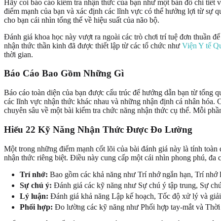
Hãy coi báo cáo kiểm tra nhận thức của bạn như một bản đồ chi tiết v
điểm mạnh của bạn và xác định các lĩnh vực có thể hưởng lợi từ sự q
cho bạn cái nhìn tổng thể về hiệu suất của não bộ.
Đánh giá khoa học này vượt ra ngoài các trò chơi trí tuệ đơn thuần đ
nhận thức thần kinh đã được thiết lập từ các tổ chức như
Viện Y tế Q
thời gian.
Báo Cáo
Bao Gồm Những Gì
Báo cáo toàn diện của bạn được cấu trúc để hướng dẫn bạn từ tổng quan
các lĩnh vực nhận thức khác nhau và những nhận định cá nhân hóa. Cấ
chuyên sâu về một bài kiểm tra chức năng nhận thức cụ thể. Mỗi phần
Hiểu
22 Kỹ Năng Nhận Thức Được Đo Lường
Một trong những điểm mạnh cốt lõi của bài đánh giá này là tính toàn
nhận thức riêng biệt. Điều này cung cấp một cái nhìn phong phú, đa
Trí nhớ:
Bao gồm các khả năng như Trí nhớ ngắn hạn, Trí nhớ lờ
Sự chú ý:
Đánh giá các kỹ năng như Sự chú ý tập trung, Sự chú
Lý luận:
Đánh giá khả năng Lập kế hoạch, Tốc độ xử lý và giải
Phối hợp:
Đo lường các kỹ năng như Phối hợp tay-mắt và Thời 