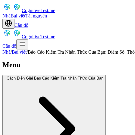
CognitiveTest.me
Nhà
Bài viết
Tài nguyên
Câu đố
CognitiveTest.me
Câu đố
Nhà
/
Bài viết
/
Báo Cáo Kiểm Tra Nhận Thức Của Bạn: Điểm Số, Thôn
Menu
Cách Diễn Giải Báo Cáo Kiểm Tra Nhận Thức Của Bạn