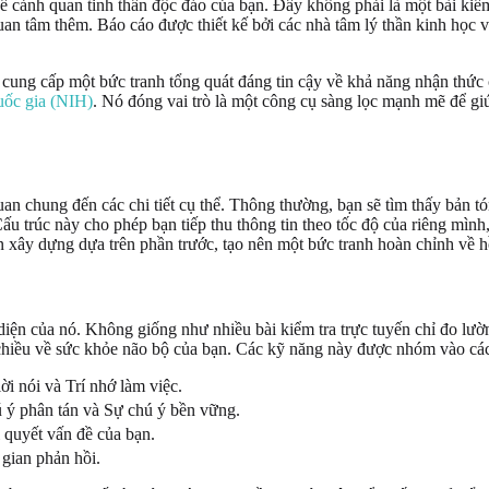
ề cảnh quan tinh thần độc đáo của bạn. Đây không phải là một bài kiểm 
uan tâm thêm. Báo cáo được thiết kế bởi các nhà tâm lý thần kinh học 
ể cung cấp một bức tranh tổng quát đáng tin cậy về khả năng nhận thức
uốc gia (NIH)
. Nó đóng vai trò là một công cụ sàng lọc mạnh mẽ để giú
 chung đến các chi tiết cụ thể. Thông thường, bạn sẽ tìm thấy bản tóm t
u trúc này cho phép bạn tiếp thu thông tin theo tốc độ của riêng mìn
 xây dựng dựa trên phần trước, tạo nên một bức tranh hoàn chỉnh về h
 diện của nó. Không giống như nhiều bài kiểm tra trực tuyến chỉ đo lư
 chiều về sức khỏe não bộ của bạn. Các kỹ năng này được nhóm vào các
i nói và Trí nhớ làm việc.
 ý phân tán và Sự chú ý bền vững.
 quyết vấn đề của bạn.
gian phản hồi.