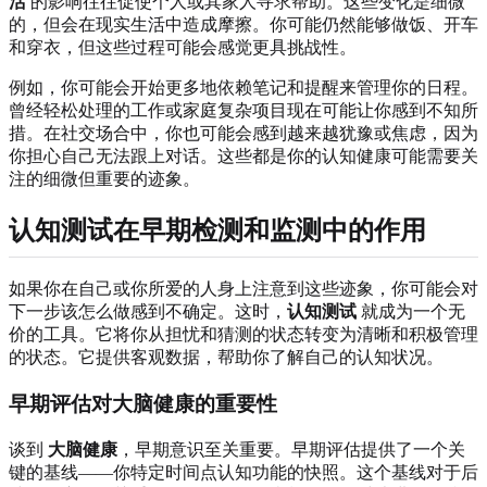
活
的影响往往促使个人或其家人寻求帮助。这些变化是细微
的，但会在现实生活中造成摩擦。你可能仍然能够做饭、开车
和穿衣，但这些过程可能会感觉更具挑战性。
例如，你可能会开始更多地依赖笔记和提醒来管理你的日程。
曾经轻松处理的工作或家庭复杂项目现在可能让你感到不知所
措。在社交场合中，你也可能会感到越来越犹豫或焦虑，因为
你担心自己无法跟上对话。这些都是你的认知健康可能需要关
注的细微但重要的迹象。
认知测试在早期检测和监测中的作用
如果你在自己或你所爱的人身上注意到这些迹象，你可能会对
下一步该怎么做感到不确定。这时，
认知测试
就成为一个无
价的工具。它将你从担忧和猜测的状态转变为清晰和积极管理
的状态。它提供客观数据，帮助你了解自己的认知状况。
早期评估对大脑健康的重要性
谈到
大脑健康
，早期意识至关重要。早期评估提供了一个关
键的基线——你特定时间点认知功能的快照。这个基线对于后