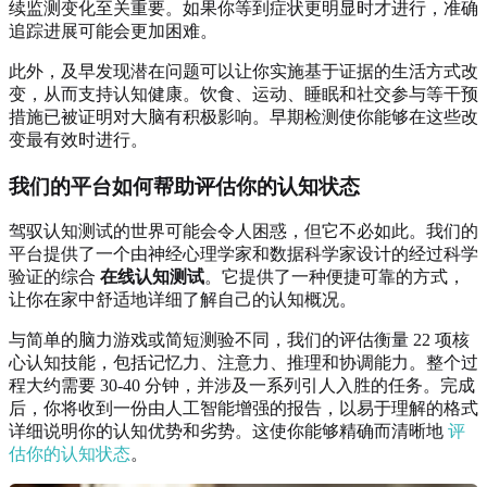
续监测变化至关重要。如果你等到症状更明显时才进行，准确
追踪进展可能会更加困难。
此外，及早发现潜在问题可以让你实施基于证据的生活方式改
变，从而支持认知健康。饮食、运动、睡眠和社交参与等干预
措施已被证明对大脑有积极影响。早期检测使你能够在这些改
变最有效时进行。
我们的平台如何帮助评估你的认知状态
驾驭认知测试的世界可能会令人困惑，但它不必如此。我们的
平台提供了一个由神经心理学家和数据科学家设计的经过科学
验证的综合
在线认知测试
。它提供了一种便捷可靠的方式，
让你在家中舒适地详细了解自己的认知概况。
与简单的脑力游戏或简短测验不同，我们的评估衡量 22 项核
心认知技能，包括记忆力、注意力、推理和协调能力。整个过
程大约需要 30-40 分钟，并涉及一系列引人入胜的任务。完成
后，你将收到一份由人工智能增强的报告，以易于理解的格式
详细说明你的认知优势和劣势。这使你能够精确而清晰地
评
估你的认知状态
。