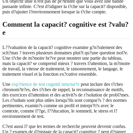
Un objectif utile n?est pas de pr?tendre que vous avez une bande
passante infinie. C?est d?aligner la t?che sur la capacit? disponible,
puis d?ajuster l?environnement lorsque la t?che compte.
Comment la capacit? cognitive est ?valu?
e
L??valuation de la capacit? cognitive examine g?n?ralement des
sch?mas ? travers plusieurs domaines plut?t qu?une question isol?e.
Une t?che de m?moire br?ve peut montrer une partie du tableau,
mais la capacit? se comprend mieux ? travers l?attention, la m?moire
de travail, la vitesse de traitement, le raisonnement, le langage, le
traitement visuel et la fonction ex?cutive ensemble.
Une
exp?rience de test cognitif structur?e
peut inclure des t?ches
chronom?tr?es, des t?ches de rappel, la reconnaissance de motifs,
des exercices d?attention et des activit?s de r?solution de probl?mes.
Les r?sultats sont plus utiles lorsqu?ils sont compar?s ? des normes
pertinentes, examin?s comme un profil et interpr?t?s avec le
contexte, comme l??ge, l??ducation, le sommeil, le stress et l?
environnement de test.
C?est aussi l? que les termes de recherche peuvent devenir confus.
Un ? examen de d?pistage de la capacit? cognitive ? peut d?signer