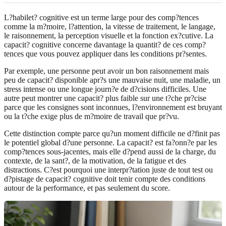
L?habilet? cognitive est un terme large pour des comp?tences
comme la m?moire, l?attention, la vitesse de traitement, le langage,
le raisonnement, la perception visuelle et la fonction ex?cutive. La
capacit? cognitive concerne davantage la quantit? de ces comp?
tences que vous pouvez appliquer dans les conditions pr?sentes.
Par exemple, une personne peut avoir un bon raisonnement mais
peu de capacit? disponible apr?s une mauvaise nuit, une maladie, un
stress intense ou une longue journ?e de d?cisions difficiles. Une
autre peut montrer une capacit? plus faible sur une t?che pr?cise
parce que les consignes sont inconnues, l?environnement est bruyant
ou la t?che exige plus de m?moire de travail que pr?vu.
Cette distinction compte parce qu?un moment difficile ne d?finit pas
le potentiel global d?une personne. La capacit? est fa?onn?e par les
comp?tences sous-jacentes, mais elle d?pend aussi de la charge, du
contexte, de la sant?, de la motivation, de la fatigue et des
distractions. C?est pourquoi une interpr?tation juste de tout test ou
d?pistage de capacit? cognitive doit tenir compte des conditions
autour de la performance, et pas seulement du score.