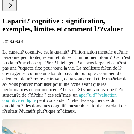
Capacit? cognitive : signification,
exemples, limites et comment l??valuer
2026/06/01
La capacit? cognitive est la quantit? d?information mentale qu?une
personne peut traiter, retenir et utiliser ? un moment donn?. Ce n?est
pas la m?me chose qu??tre ? intelligent ? au sens large, et ce n?est
pas une ?tiquette fixe pour toute la vie. La meilleure fa?on de l?
envisager est comme une bande passante pratique : combien d?
attention, de m?moire de travail, de raisonnement et de ma?trise de
soi vous pouvez mobiliser pour une t?che avant que les
performances ne commencent ? baisser. Si vous voulez une fa?on
structur?e de r?fl?chir ? ces sch?mas, un
aper?u d??valuation
cognitive en ligne
peut vous aider ? relier les exp?riences du
quotidien ? des domaines cognitifs mesurables, tout en gardant des
r?sultats ?ducatifs plut?t que m?dicaux.