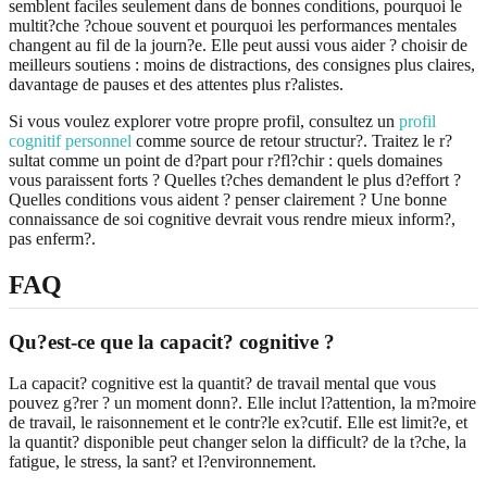
semblent faciles seulement dans de bonnes conditions, pourquoi le
multit?che ?choue souvent et pourquoi les performances mentales
changent au fil de la journ?e. Elle peut aussi vous aider ? choisir de
meilleurs soutiens : moins de distractions, des consignes plus claires,
davantage de pauses et des attentes plus r?alistes.
Si vous voulez explorer votre propre profil, consultez un
profil
cognitif personnel
comme source de retour structur?. Traitez le r?
sultat comme un point de d?part pour r?fl?chir : quels domaines
vous paraissent forts ? Quelles t?ches demandent le plus d?effort ?
Quelles conditions vous aident ? penser clairement ? Une bonne
connaissance de soi cognitive devrait vous rendre mieux inform?,
pas enferm?.
FAQ
Qu?est-ce que la capacit? cognitive ?
La capacit? cognitive est la quantit? de travail mental que vous
pouvez g?rer ? un moment donn?. Elle inclut l?attention, la m?moire
de travail, le raisonnement et le contr?le ex?cutif. Elle est limit?e, et
la quantit? disponible peut changer selon la difficult? de la t?che, la
fatigue, le stress, la sant? et l?environnement.