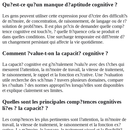
Qu?est-ce qu?un manque d?aptitude cognitive ?
Les gens peuvent utiliser cette expression pour d?crire des difficult?s
de m?moire, de concentration, de raisonnement, de langage ou de r?
solution de probl?mes. Il est plus pr?cis de demander quelle comp?
tence cognitive est touch?e, ? quelle fr?quence cela se produit et
dans quelles conditions. Une surcharge temporaire est diff?rente d?
un changement persistant qui affecte la vie quotidienne.
Comment ?value-t-on la capacit? cognitive ?
La capacit? cognitive est g?n?ralement ?valu?e avec des t?ches qui
mesurent l?attention, la m?moire de travail, la vitesse de traitement,
le raisonnement, le rappel et la fonction ex?cutive. Une ?valuation
utile recherche des sch?mas ? travers plusieurs domaines, compare
les r?sultats ? des normes appropri?es lorsqu?elles sont disponibles
et explique clairement ses limites.
Quelles sont les principales comp?tences cognitives
li?es ? la capacit? ?
Les comp?tences les plus pertinentes sont l?attention, la m?moire de
travail, la vitesse de traitement, le raisonnement et la fonction ex?
cutive. La m?moire, le langage, le traitement visuel et la flexibilit?