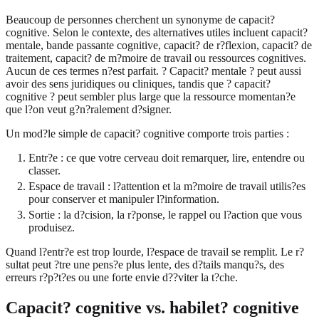
Beaucoup de personnes cherchent un synonyme de capacit?
cognitive. Selon le contexte, des alternatives utiles incluent capacit?
mentale, bande passante cognitive, capacit? de r?flexion, capacit? de
traitement, capacit? de m?moire de travail ou ressources cognitives.
Aucun de ces termes n?est parfait. ? Capacit? mentale ? peut aussi
avoir des sens juridiques ou cliniques, tandis que ? capacit?
cognitive ? peut sembler plus large que la ressource momentan?e
que l?on veut g?n?ralement d?signer.
Un mod?le simple de capacit? cognitive comporte trois parties :
Entr?e : ce que votre cerveau doit remarquer, lire, entendre ou
classer.
Espace de travail : l?attention et la m?moire de travail utilis?es
pour conserver et manipuler l?information.
Sortie : la d?cision, la r?ponse, le rappel ou l?action que vous
produisez.
Quand l?entr?e est trop lourde, l?espace de travail se remplit. Le r?
sultat peut ?tre une pens?e plus lente, des d?tails manqu?s, des
erreurs r?p?t?es ou une forte envie d??viter la t?che.
Capacit? cognitive vs. habilet? cognitive