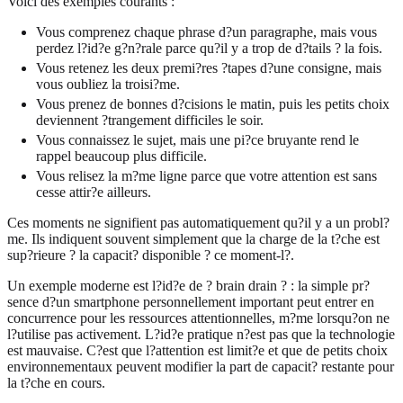
Voici des exemples courants :
Vous comprenez chaque phrase d?un paragraphe, mais vous
perdez l?id?e g?n?rale parce qu?il y a trop de d?tails ? la fois.
Vous retenez les deux premi?res ?tapes d?une consigne, mais
vous oubliez la troisi?me.
Vous prenez de bonnes d?cisions le matin, puis les petits choix
deviennent ?trangement difficiles le soir.
Vous connaissez le sujet, mais une pi?ce bruyante rend le
rappel beaucoup plus difficile.
Vous relisez la m?me ligne parce que votre attention est sans
cesse attir?e ailleurs.
Ces moments ne signifient pas automatiquement qu?il y a un probl?
me. Ils indiquent souvent simplement que la charge de la t?che est
sup?rieure ? la capacit? disponible ? ce moment-l?.
Un exemple moderne est l?id?e de ? brain drain ? : la simple pr?
sence d?un smartphone personnellement important peut entrer en
concurrence pour les ressources attentionnelles, m?me lorsqu?on ne
l?utilise pas activement. L?id?e pratique n?est pas que la technologie
est mauvaise. C?est que l?attention est limit?e et que de petits choix
environnementaux peuvent modifier la part de capacit? restante pour
la t?che en cours.