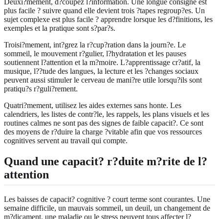
Deuxi?mement, d?coupez l?information. Une longue consigne est
plus facile ? suivre quand elle devient trois ?tapes regroup?es. Un
sujet complexe est plus facile ? apprendre lorsque les d?finitions, les
exemples et la pratique sont s?par?s.
Troisi?mement, int?grez la r?cup?ration dans la journ?e. Le
sommeil, le mouvement r?gulier, l?hydratation et les pauses
soutiennent l?attention et la m?moire. L?apprentissage cr?atif, la
musique, l??tude des langues, la lecture et les ?changes sociaux
peuvent aussi stimuler le cerveau de mani?re utile lorsqu?ils sont
pratiqu?s r?guli?rement.
Quatri?mement, utilisez les aides externes sans honte. Les
calendriers, les listes de contr?le, les rappels, les plans visuels et les
routines calmes ne sont pas des signes de faible capacit?. Ce sont
des moyens de r?duire la charge ?vitable afin que vos ressources
cognitives servent au travail qui compte.
Quand une capacit? r?duite m?rite de l?
attention
Les baisses de capacit? cognitive ? court terme sont courantes. Une
semaine difficile, un mauvais sommeil, un deuil, un changement de
m?dicament, une maladie ou le stress peuvent tous affecter l?