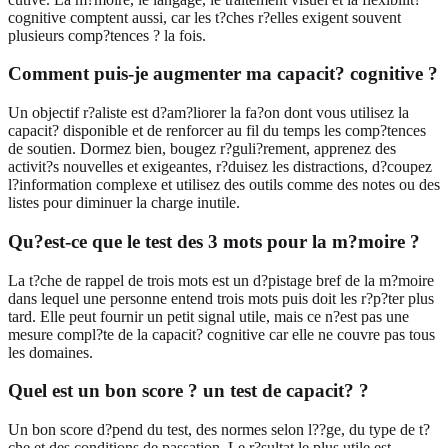
cognitive comptent aussi, car les t?ches r?elles exigent souvent
plusieurs comp?tences ? la fois.
Comment puis-je augmenter ma capacit? cognitive ?
Un objectif r?aliste est d?am?liorer la fa?on dont vous utilisez la
capacit? disponible et de renforcer au fil du temps les comp?tences
de soutien. Dormez bien, bougez r?guli?rement, apprenez des
activit?s nouvelles et exigeantes, r?duisez les distractions, d?coupez
l?information complexe et utilisez des outils comme des notes ou des
listes pour diminuer la charge inutile.
Qu?est-ce que le test des 3 mots pour la m?moire ?
La t?che de rappel de trois mots est un d?pistage bref de la m?moire
dans lequel une personne entend trois mots puis doit les r?p?ter plus
tard. Elle peut fournir un petit signal utile, mais ce n?est pas une
mesure compl?te de la capacit? cognitive car elle ne couvre pas tous
les domaines.
Quel est un bon score ? un test de capacit? ?
Un bon score d?pend du test, des normes selon l??ge, du type de t?
che et des conditions de passation. Le r?sultat le plus utile est