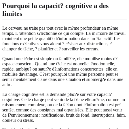
Pourquoi la capacit? cognitive a des
limites
Le cerveau ne traite pas tout avec la m?me profondeur en m?me
temps. L?attention s?lectionne ce qui compte. La m?moire de travail
maintient une petite quantit? d?information dans un ?tat actif. Les
fonctions ex?cutives vous aident ? r?sister aux distractions, ?
changer de t?che, ? planifier et ? surveiller les erreurs.
Quand une t?che est simple ou famili?re, elle mobilise moins d?
espace conscient. Quand une t?che est nouvelle, ?motionnelle,
rapide, ambigu? ou satur?e d?informations concurrentes, elle en
mobilise davantage. C?est pourquoi une m?me personne peut se
sentir mentalement claire dans une situation et submerg?e dans une
autre.
La charge cognitive est la demande plac?e sur votre capacit?
cognitive. Cette charge peut venir de la t?che elle-m?me, comme un
raisonnement complexe, ou de la fa?on dont l?information est pr?
sent?e, comme des consignes mal organis?es. Elle peut aussi venir
de l?environnement : notifications, bruit de fond, interruptions, faim,
douleur ou stress.