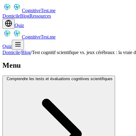
CognitiveTest.me
Domicile
Blog
Ressources
Quiz
CognitiveTest.me
Quiz
Domicile
/
Blog
/
Test cognitif scientifique vs. jeux cérébraux : la vraie 
Menu
Comprendre les tests et évaluations cognitives scientifiques