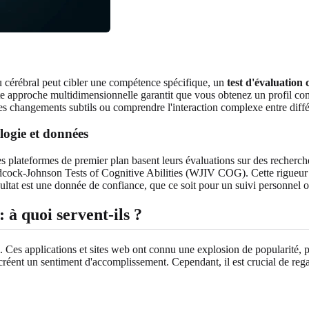
jeu cérébral peut cibler une compétence spécifique, un
test d'évaluation 
 approche multidimensionnelle garantit que vous obtenez un profil compl
r les changements subtils ou comprendre l'interaction complexe entre diff
logie et données
Les plateformes de premier plan basent leurs évaluations sur des recherch
ck-Johnson Tests of Cognitive Abilities (WJIV COG). Cette rigueur sci
ltat est une donnée de confiance, que ce soit pour un suivi personnel o
 à quoi servent-ils ?
. Ces applications et sites web ont connu une explosion de popularité, p
créent un sentiment d'accomplissement. Cependant, il est crucial de regar