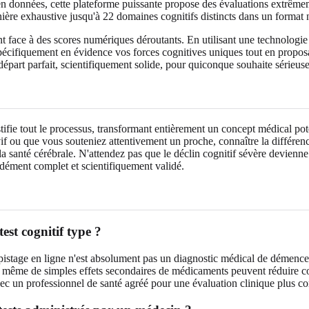
n données, cette plateforme puissante propose des évaluations extrêmem
ière exhaustive jusqu'à 22 domaines cognitifs distincts dans un format
 face à des scores numériques déroutants. En utilisant une technologie 
pécifiquement en évidence vos forces cognitives uniques tout en propos
 départ parfait, scientifiquement solide, pour quiconque souhaite série
ifie tout le processus, transformant entièrement un concept médical pot
if ou que vous souteniez attentivement un proche, connaître la différenc
 santé cérébrale. N'attendez pas que le déclin cognitif sévère devienne 
ément complet et scientifiquement validé.
test cognitif type ?
 dépistage en ligne n'est absolument pas un diagnostic médical de démenc
u même de simples effets secondaires de médicaments peuvent réduire co
ec un professionnel de santé agréé pour une évaluation clinique plus c