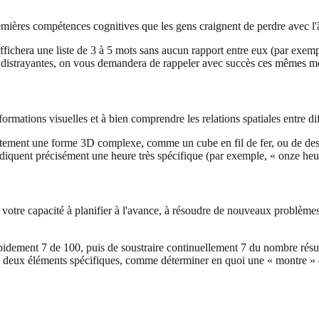
emières compétences cognitives que les gens craignent de perdre avec l'
ffichera une liste de 3 à 5 mots sans aucun rapport entre eux (par exe
s distrayantes, on vous demandera de rappeler avec succès ces mêmes mo
formations visuelles et à bien comprendre les relations spatiales entre di
ement une forme 3D complexe, comme un cube en fil de fer, ou de dessi
 indiquent précisément une heure très spécifique (par exemple, « onze heu
votre capacité à planifier à l'avance, à résoudre de nouveaux problèmes
idement 7 de 100, puis de soustraire continuellement 7 du nombre résult
ntre deux éléments spécifiques, comme déterminer en quoi une « montre » e