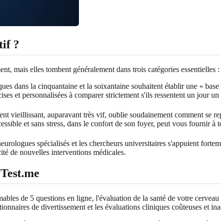
if ?
nt, mais elles tombent généralement dans trois catégories essentielles :
 dans la cinquantaine et la soixantaine souhaitent établir une « base 
cises et personnalisées à comparer strictement s'ils ressentent un jour u
t vieillissant, auparavant très vif, oublie soudainement comment se rep
cessible et sans stress, dans le confort de son foyer, peut vous fournir à
urologues spécialisés et les chercheurs universitaires s'appuient forteme
cité de nouvelles interventions médicales.
eTest.me
les de 5 questions en ligne, l'évaluation de la santé de votre cerveau n
onnaires de divertissement et les évaluations cliniques coûteuses et ina