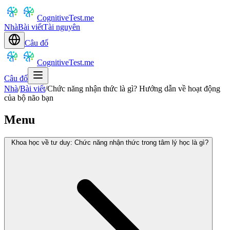
CognitiveTest.me
Nhà
Bài viết
Tài nguyên
Câu đố
CognitiveTest.me
Câu đố
Nhà
/
Bài viết
/
Chức năng nhận thức là gì? Hướng dẫn về hoạt động
của bộ não bạn
Menu
Khoa học về tư duy: Chức năng nhận thức trong tâm lý học là gì?