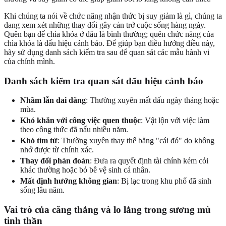
Khi chúng ta nói về chức năng nhận thức bị suy giảm là gì, chúng ta
đang xem xét những thay đổi gây cản trở cuộc sống hàng ngày.
Quên bạn để chìa khóa ở đâu là bình thường; quên chức năng của
chìa khóa là dấu hiệu cảnh báo. Để giúp bạn điều hướng điều này,
hãy sử dụng danh sách kiểm tra sau để quan sát các mẫu hành vi
của chính mình.
Danh sách kiểm tra quan sát dấu hiệu cảnh báo
Nhầm lẫn dai dẳng
: Thường xuyên mất dấu ngày tháng hoặc
mùa.
Khó khăn với công việc quen thuộc
: Vật lộn với việc làm
theo công thức đã nấu nhiều năm.
Khó tìm từ
: Thường xuyên thay thế bằng "cái đó" do không
nhớ được từ chính xác.
Thay đổi phán đoán
: Đưa ra quyết định tài chính kém cỏi
khác thường hoặc bỏ bê vệ sinh cá nhân.
Mất định hướng không gian
: Bị lạc trong khu phố đã sinh
sống lâu năm.
Vai trò của căng thẳng và lo lắng trong sương mù
tinh thần