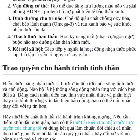
Vận động cơ thể
: Tập thể dục tăng lưu lượng máu não và giải
phóng BDNF - protein hỗ trợ phát triển tế bào thần kinh.
Dinh dưỡng cho trí não
: Chế độ giàu chất chống oxy hóa,
chất béo lành mạnh (Omega-3) và rau xanh bảo vệ sức khỏe
nhận thức lâu dài.
Thách thức bản thân
: Học kỹ năng mới (nhạc cụ/ngôn ngữ)
buộc não tạo đường dẫn thần kinh mới.
Kết nối xã hội
: Giao tiếp ý nghĩa là hoạt động nhận thức phức
tạp. Cô lập là yếu tố nguy cơ suy giảm.
Trao quyền cho hành trình tinh thần
Hiểu chức năng nhận thức là bước đầu tiên tới cuộc sống tỉnh thức
và chủ động. Não bộ là hệ thống sống động phản ứng với cách bạn
đối xử. Bằng cách nhận diện các lĩnh vực nhận thức và phân biệt
thay đổi bình thường với dấu hiệu báo động, bạn có thể đón nhận
thay đổi với tự tin hơn.
Hãy nhớ hiệu suất tinh thần là hành trình không ngừng. Nếu cần
điểm khởi đầu đơn giản, bạn có thể
thử bài kiểm tra nhận thức trực
tuyến của chúng tôi
và dùng kết quả làm chuẩn đối chiếu cá nhân
theo thời gian. Não bộ là tài sản quý giá nhất - hãy đối xử với nó
bằng sự tò mò và chăm sóc.